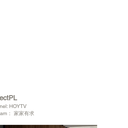
jectPL
nel: HOYTV
gram： 家家有求