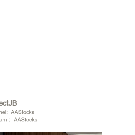
ectJB
nel: AAStocks
ram： AAStocks