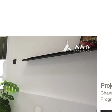
Proj
Chan
Prog