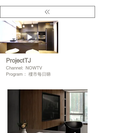
ProjectTJ
Channel: NOWTV
Program： 樓市每日睇